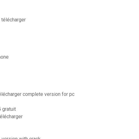
 télécharger
hone
télécharger complete version for pc
 gratuit
télécharger
 version with crack