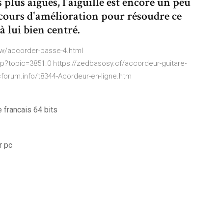
s plus aiguës, l'aiguille est encore un peu
cours d'amélioration pour résoudre ce
à lui bien centré.
pw/accorder-basse-4.html
?topic=3851.0 https://zedbasosy.cf/accordeur-guitare-
cforum.info/t8344-Acordeur-en-ligne.htm
 francais 64 bits
r pc