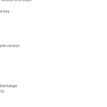
on key
elle version
télécharger
 10