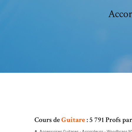
Accor
Cours de
Guitare
: 5 791 Profs pa
Accessoires Guitares - Accordeurs - Woodbrass N°