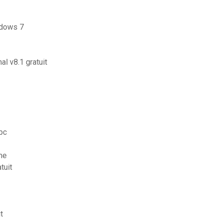
ndows 7
al v8.1 gratuit
 pc
me
tuit
t