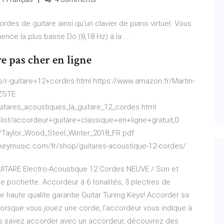
des de guitare ainsi qu'un clavier de piano virtuel. Vous
ence la plus basse Do (8,18 Hz) à la ...
e pas cher en ligne
/r-guitare+12+cordes.html https://www.amazon.fr/Martin-
CZSTE
itares_acoustiques_la_guitare_12_cordes.html
list/accordeur+guitare+classique+en+ligne+gratuit,0
es/Taylor_Wood_Steel_Winter_2018_FR.pdf
.keymusic.com/fr/shop/guitares-acoustique-12-cordes/
GUITARE Electro-Acoustique 12 Cordes NEUVE / Son et
de pochette. Accordeur à 6 tonalités, 3 plectres de
e haute qualite garantie Guitar Tuning Keys! Accorder sa
Lorsque vous jouez une corde, l'accordeur vous indique à
us savez accorder avec un accordeur, découvrez des