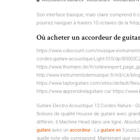
Son interface basique, mais claire comprend 6 cor
pourrez naviguer à travers 10 octaves de la fréqu
Où acheter un accordeur de guitar
https://www.cdiscount.com/musique-instruments
cordes-guitare-acoustique-Light-010/dp/B0002
https://www.thomann.de/fr/onlineexpert_page_gu
http://www.instrumentsdemusique.fr/in3/c,k/blog
https://www.taylorguitars.com/sites/default/fil
https://www.apprendrelaguitare.ca/ https://www
Guitare Electro-Acoustique 12 Cordes Nature - 
finitions de qualité Housse de guitare avec gran
différen. 6 Machine Head dans une ligne. Absolut
guitare
avec un
accordeur
- La
guitare
en
3 jours 
quelle note elle correspond. Maintenant que vo