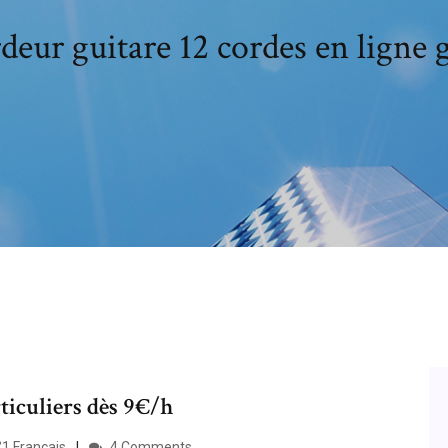
deur guitare 12 cordes en ligne g
rticuliers dès 9€/h
1 Français
4 Comments