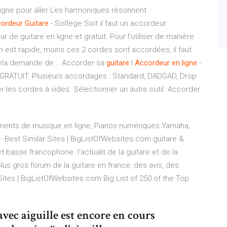
ligne pour aller Les harmoniques résonnent
ordeur
Guitare
- Solfege Soit il faut un accordeur
e guitare en ligne et gratuit. Pour l'utiliser de manière
on est rapide, moins ces 2 cordes sont accordées, il faut
cela demande de... Accorder sa
guitare
I
Accordeur
en
ligne
-
GRATUIT. Plusieurs accordages : Standard, DADGAD, Drop
er les cordes à vides. Sélectionner un autre outil. Accorder
uments de musique en ligne, Pianos numériques Yamaha,
 Best Similar Sites | BigListOfWebsites.com
guitare &
et basse francophone. l'actualit de la guitare et de la
plus gros forum de la guitare en france, des avis, des
Sites | BigListOfWebsites.com
Big List of 250 of the Top
avec aiguille est encore en cours