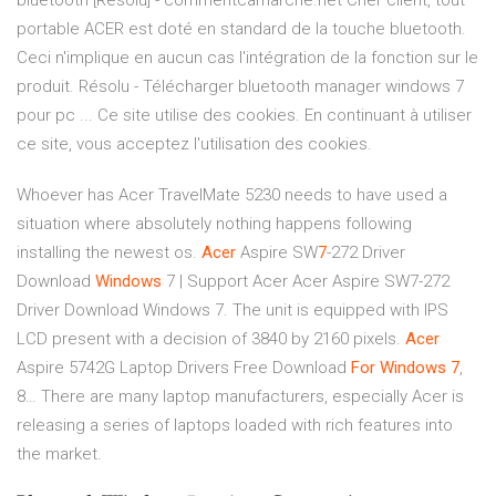
bluetooth [Résolu] - commentcamarche.net Cher client, tout
portable ACER est doté en standard de la touche bluetooth.
Ceci n'implique en aucun cas l'intégration de la fonction sur le
produit. Résolu - Télécharger bluetooth manager windows 7
pour pc ... Ce site utilise des cookies. En continuant à utiliser
ce site, vous acceptez l'utilisation des cookies.
Whoever has Acer TravelMate 5230 needs to have used a
situation where absolutely nothing happens following
installing the newest os.
Acer
Aspire SW
7
-272 Driver
Download
Windows
7 | Support Acer
Acer Aspire SW7-272
Driver Download Windows 7. The unit is equipped with IPS
LCD present with a decision of 3840 by 2160 pixels.
Acer
Aspire 5742G Laptop Drivers Free Download
For
Windows
7
,
8…
There are many laptop manufacturers, especially Acer is
releasing a series of laptops loaded with rich features into
the market.