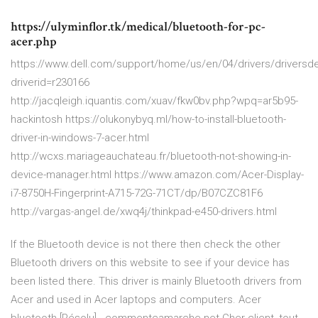
https://ulyminflor.tk/medical/bluetooth-for-pc-
acer.php
https://www.dell.com/support/home/us/en/04/drivers/driversde
driverid=r230166
http://jacqleigh.iquantis.com/xuav/fkw0bv.php?wpq=ar5b95-
hackintosh https://olukonybyq.ml/how-to-install-bluetooth-
driver-in-windows-7-acer.html
http://wcxs.mariageauchateau.fr/bluetooth-not-showing-in-
device-manager.html https://www.amazon.com/Acer-Display-
i7-8750H-Fingerprint-A715-72G-71CT/dp/B07CZC81F6
http://vargas-angel.de/xwq4j/thinkpad-e450-drivers.html
If the Bluetooth device is not there then check the other
Bluetooth drivers on this website to see if your device has
been listed there. This driver is mainly Bluetooth drivers from
Acer and used in Acer laptops and computers. Acer