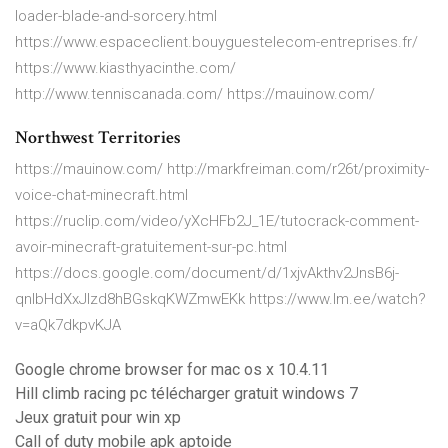
loader-blade-and-sorcery.html
https://www.espaceclient.bouyguestelecom-entreprises.fr/
https://www.kiasthyacinthe.com/
http://www.tenniscanada.com/ https://mauinow.com/
Northwest Territories
https://mauinow.com/ http://markfreiman.com/r26t/proximity-
voice-chat-minecraft.html
https://ruclip.com/video/yXcHFb2J_1E/tutocrack-comment-
avoir-minecraft-gratuitement-sur-pc.html
https://docs.google.com/document/d/1xjvAkthv2JnsB6j-
qnIbHdXxJIzd8hBGskqKWZmwEKk https://www.lm.ee/watch?
v=aQk7dkpvKJA
Google chrome browser for mac os x 10.4.11
Hill climb racing pc télécharger gratuit windows 7
Jeux gratuit pour win xp
Call of duty mobile apk aptoide