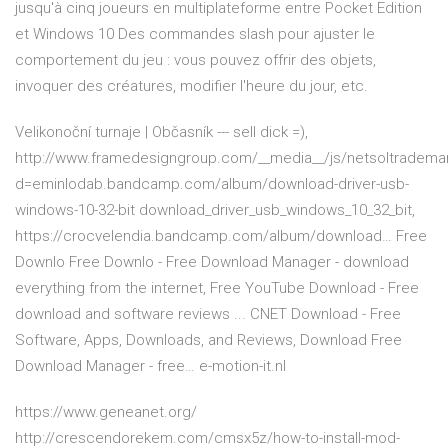
jusqu'à cinq joueurs en multiplateforme entre Pocket Edition
et Windows 10 Des commandes slash pour ajuster le
comportement du jeu : vous pouvez offrir des objets,
invoquer des créatures, modifier l'heure du jour, etc.
Velikonoční turnaje | Občasník
--- sell dick =),
http://www.framedesigngroup.com/__media__/js/netsoltradema
d=eminlodab.bandcamp.com/album/download-driver-usb-
windows-10-32-bit download_driver_usb_windows_10_32_bit,
https://crocvelendia.bandcamp.com/album/download…
Free
Downlo
Free Downlo - Free Download Manager - download
everything from the internet, Free YouTube Download - Free
download and software reviews ... CNET Download - Free
Software, Apps, Downloads, and Reviews, Download Free
Download Manager - free…
e-motion-it.nl
https://www.geneanet.org/
http://crescendorekem.com/cmsx5z/how-to-install-mod-