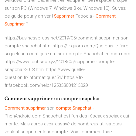
windows.old efficacement et récupérer de l’espace disque
sur son PC (Windows 7, Windows 8 ou Windows 10). Suivez
ce guide pour y arriver !
Supprimer
Taboola -
Comment
Supprimer
?
https://businesspress.net/2019/05/comment-supprimer-son-
compte-snapchat.html https://fr.quora.com/Que-puis-je-faire-
si-quelquun-configure-un-faux-compte-Snapchat-en-mon-nom
https://www.techseo.xyz/2018/05/supprimer-compte-
snapchat-2018.html https://www.quelle-
question.fr/informatique/54/ https://fr-
fr.facebook.com/help/125338004213029
Comment supprimer un compte snapchat
Comment
supprimer
son
compte
Snapchat
-
PhonAndroid.com Snapchat est l'un des réseaux sociaux qui
monte. Mais après avoir essayé de nombreux utilisateurs
veulent supprimer leur compte. Voici comment faire.