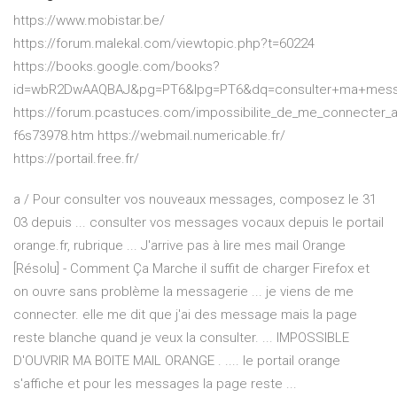
https://www.mobistar.be/
https://forum.malekal.com/viewtopic.php?t=60224
https://books.google.com/books?
id=wbR2DwAAQBAJ&pg=PT6&lpg=PT6&dq=consulter+ma+messag
https://forum.pcastuces.com/impossibilite_de_me_connecter_
f6s73978.htm https://webmail.numericable.fr/
https://portail.free.fr/
a / Pour consulter vos nouveaux messages, composez le 31
03 depuis ... consulter vos messages vocaux depuis le portail
orange.fr, rubrique ... J'arrive pas à lire mes mail Orange
[Résolu] - Comment Ça Marche il suffit de charger Firefox et
on ouvre sans problème la messagerie ... je viens de me
connecter. elle me dit que j'ai des message mais la page
reste blanche quand je veux la consulter. ... IMPOSSIBLE
D'OUVRIR MA BOITE MAIL ORANGE . .... le portail orange
s'affiche et pour les messages la page reste ...