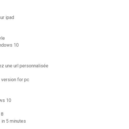
ur ipad
yle
indows 10
ez une url personnalisée
 version for pc
ows 10
 8
2 in 5 minutes