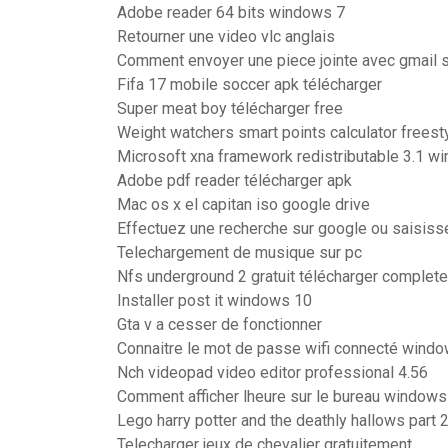
Adobe reader 64 bits windows 7
Retourner une video vlc anglais
Comment envoyer une piece jointe avec gmail s
Fifa 17 mobile soccer apk télécharger
Super meat boy télécharger free
Weight watchers smart points calculator freest
Microsoft xna framework redistributable 3.1 w
Adobe pdf reader télécharger apk
Mac os x el capitan iso google drive
Effectuez une recherche sur google ou saisiss
Telechargement de musique sur pc
Nfs underground 2 gratuit télécharger complete
Installer post it windows 10
Gta v a cesser de fonctionner
Connaitre le mot de passe wifi connecté wind
Nch videopad video editor professional 4.56
Comment afficher lheure sur le bureau windows
Lego harry potter and the deathly hallows part 
Telecharger jeux de chevalier gratuitement