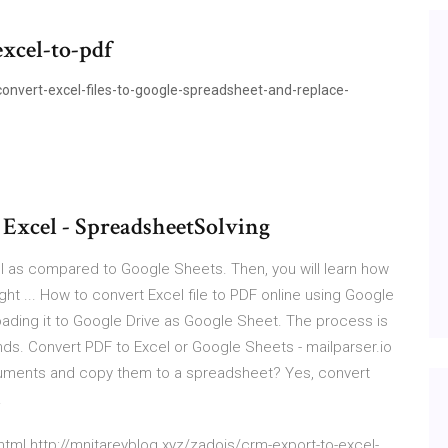
xcel-to-pdf
nvert-excel-files-to-google-spreadsheet-and-replace-
 Excel - SpreadsheetSolving
xcel as compared to Google Sheets. Then, you will learn how
ight ... How to convert Excel file to PDF online using Google
loading it to Google Drive as Google Sheet. The process is
ds. Convert PDF to Excel or Google Sheets - mailparser.io
cuments and copy them to a spreadsheet? Yes, convert
.
tml http://mnitareyblog.xyz/zadojs/crm-export-to-excel-