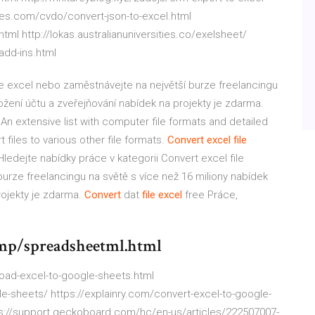
mes.com/cvdo/convert-json-to-excel.html
tml http://lokas.australianuniversities.co/exelsheet/
add-ins.html
ile excel nebo zaměstnávejte na největší burze freelancingu
ožení účtu a zveřejňování nabídek na projekty je zdarma.
An extensive list with computer file formats and detailed
t files to various other file formats.
Convert
excel
file
ledejte nabídky práce v kategorii Convert excel file
urze freelancingu na světě s více než 16 miliony nabídek
rojekty je zdarma.
Convert
dat
file
excel
free Práce,
mp/spreadsheetml.html
ad-excel-to-google-sheets.html
e-sheets/ https://explainry.com/convert-excel-to-google-
ttps://support.geckoboard.com/hc/en-us/articles/222507007-