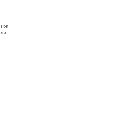
rsion
are