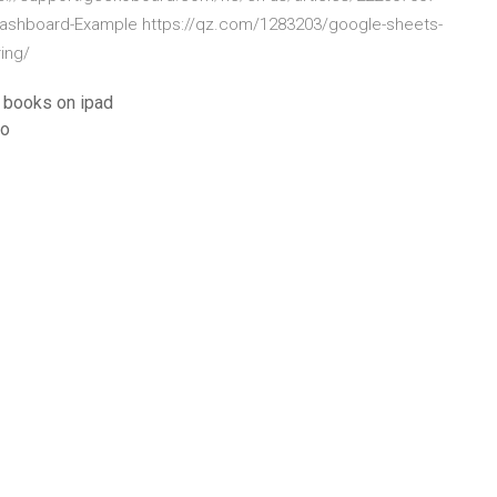
-Dashboard-Example https://qz.com/1283203/google-sheets-
ing/
e books on ipad
so