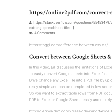
https://online2pdf.com/convert-e
https://stackoverflow.com/questions/55453479/co
existing-spreadsheet-files
4 Comments
https://toggl.com/difference-between-csv-xls/
Convert between Google Sheets &
In this video, Bill discusses the limitations of E
to easily convert Google sheets into Excel files r
Drive Change any Excel File into a PDF file by up
really simple and can be completed in few secon
So you want to extract table rows from PDF do
PDF to Excel or Google Sheets easily and quickly
http://diegovaldez.co/vn7/sas-dde-import-excel.h