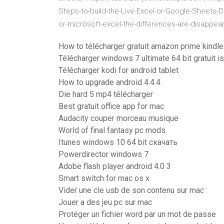
Steps-to-build-the-Live-Excel-or-Google-Sheets
or-microsoft-excel-the-differences-are-disappear
How to télécharger gratuit amazon prime kindl
Télécharger windows 7 ultimate 64 bit gratuit i
Télécharger kodi for android tablet
How to upgrade android 4.4.4
Die hard 5 mp4 télécharger
Best gratuit office app for mac
Audacity couper morceau musique
World of final fantasy pc mods
Itunes windows 10 64 bit скачать
Powerdirector windows 7
Adobe flash player android 4.0 3
Smart switch for mac os x
Vider une cle usb de son contenu sur mac
Jouer a des jeu pc sur mac
Protéger un fichier word par un mot de passe