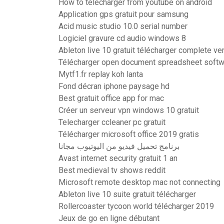
How to télécharger from youtube on android
Application gps gratuit pour samsung
Acid music studio 10.0 serial number
Logiciel gravure cd audio windows 8
Ableton live 10 gratuit télécharger complete ve
Télécharger open document spreadsheet softw
Mytf1.fr replay koh lanta
Fond décran iphone paysage hd
Best gratuit office app for mac
Créer un serveur vpn windows 10 gratuit
Telecharger ccleaner pc gratuit
Télécharger microsoft office 2019 gratis
برنامج تحميل فيديو من اليوتيوب مجانا
Avast internet security gratuit 1 an
Best medieval tv shows reddit
Microsoft remote desktop mac not connecting
Ableton live 10 suite gratuit télécharger
Rollercoaster tycoon world télécharger 2019
Jeux de go en ligne débutant