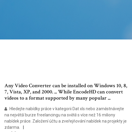
Any Video Converter can be installed on Windows 10, 8,
7, Vista, XP, and 2000. ... While EncodeHD can convert
videos to a format supported by many popular ...
Hledejte nabídky práce v kategorii Dat xls nebo zaměstnávejte
na největší burze freelancingu na světě s více než 16 miliony
nabídek práce. Založení účtu a zveřejňování nabídek na projekty je
zdarma.