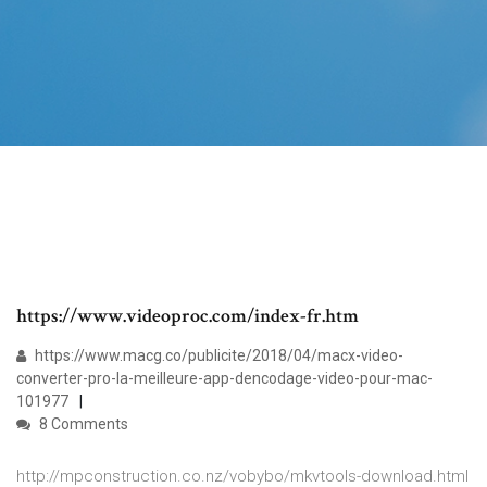
https://www.videoproc.com/index-fr.htm
https://www.macg.co/publicite/2018/04/macx-video-
converter-pro-la-meilleure-app-dencodage-video-pour-mac-
101977
8 Comments
http://mpconstruction.co.nz/vobybo/mkvtools-download.html