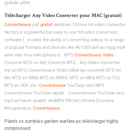
grande utilité.
Télécharger Any Video Converter pour MAC (gratuit)
Convertisseur
pdf
gratuit
windows 10
Free hd video converter
factory is a powerful but easy to use hd video conversion
software [.. it owns the ability of converting videos to a range
of popular formats and devices like 4k h265 vp9 avi mpg mp4
wmv mkv mov m4v iphone 6...
MTS
Convertisseur Vidéo
-
Convertir MTS en AVI, Convertir MTS…
Any Video Converter
est un MTS Convertisseur Vidéo idéal qui convertit MTS en
AIV, MTS en WMV, MTS en MPEG, MTS en MKV, MTS en FLV,
MTS en 3GP, etc.
Convertisseur
YouTube vers MP3 -
Convertisseur YouTube rapide…
Convertisseur YouTube vers
mp3 en haute qualité.
AnyMP4 Officiel | iPhone Données
Récupération,
Convertisseur
…
Plants vs zombies garden warfare pc télécharger highly
compressed