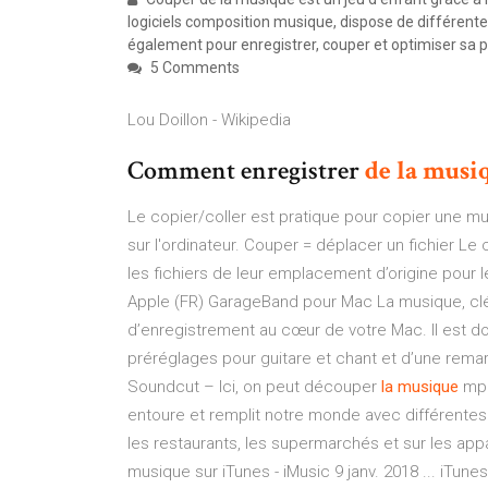
logiciels composition musique, dispose de différent
également pour enregistrer, couper et optimiser sa 
5 Comments
Lou Doillon - Wikipedia
Comment enregistrer
de
la musi
Le copier/coller est pratique pour copier une m
sur l'ordinateur. Couper = déplacer un fichier Le
les fichiers de leur emplacement d’origine pour l
Apple (FR) GarageBand pour Mac La musique, clé
d’enregistrement au cœur de votre Mac. Il est d
préréglages pour guitare et chant et d’une rema
Soundcut – Ici, on peut découper
la musique
mp3
entoure et remplit notre monde avec différente
les restaurants, les supermarchés et sur les ap
musique sur iTunes - iMusic 9 janv. 2018 ... iT