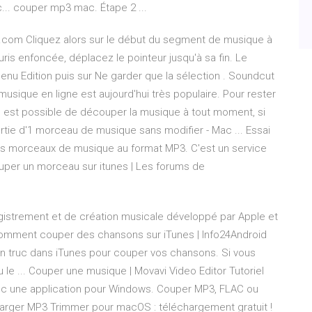
.. couper mp3 mac. Étape 2 ...
.com Cliquez alors sur le début du segment de musique à
uris enfoncée, déplacez le pointeur jusqu'à sa fin. Le
menu Edition puis sur Ne garder que la sélection . Soundcut
usique en ligne est aujourd'hui très populaire. Pour rester
u'il est possible de découper la musique à tout moment, si
rtie d'1 morceau de musique sans modifier - Mac ... Essai
es morceaux de musique au format MP3. C'est un service
 couper un morceau sur itunes | Les forums de
registrement et de création musicale développé par Apple et
. Comment couper des chansons sur iTunes | Info24Android
 un truc dans iTunes pour couper vos chansons. Si vous
ou le ... Couper une musique | Movavi Video Editor Tutoriel
vec une application pour Windows. Couper MP3, FLAC ou
charger MP3 Trimmer pour macOS : téléchargement gratuit !