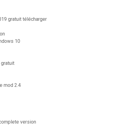
019 gratuit télécharger
ion
indows 10
gratuit
se mod 2.4
 complete version