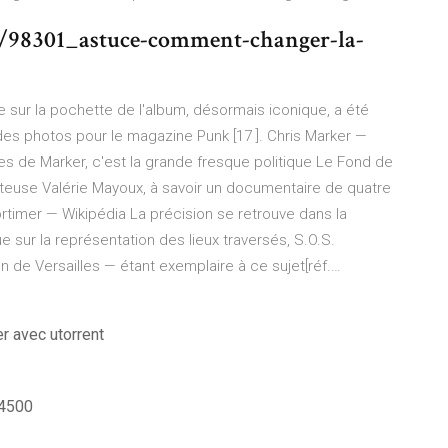
/98301_astuce-comment-changer-la-
sur la pochette de l'album, désormais iconique, a été
 des photos pour le magazine Punk [17 ].
Chris Marker —
es de Marker, c'est la grande fresque politique Le Fond de
onteuse Valérie Mayoux, à savoir un documentaire de quatre
rtimer — Wikipédia
La précision se retrouve dans la
e sur la représentation des lieux traversés, S.O.S.
n de Versailles — étant exemplaire à ce sujet[réf.…
er avec utorrent
 4500