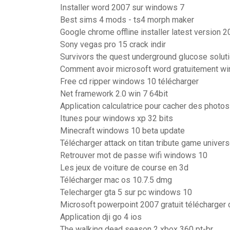
Installer word 2007 sur windows 7
Best sims 4 mods - ts4 morph maker
Google chrome offline installer latest version 2
Sony vegas pro 15 crack indir
Survivors the quest underground glucose solut
Comment avoir microsoft word gratuitement w
Free cd ripper windows 10 télécharger
Net framework 2.0 win 7 64bit
Application calculatrice pour cacher des photos 
Itunes pour windows xp 32 bits
Minecraft windows 10 beta update
Télécharger attack on titan tribute game univer
Retrouver mot de passe wifi windows 10
Les jeux de voiture de course en 3d
Télécharger mac os 10.7.5 dmg
Telecharger gta 5 sur pc windows 10
Microsoft powerpoint 2007 gratuit télécharger
Application dji go 4 ios
The walking dead season 2 xbox 360 pt-br