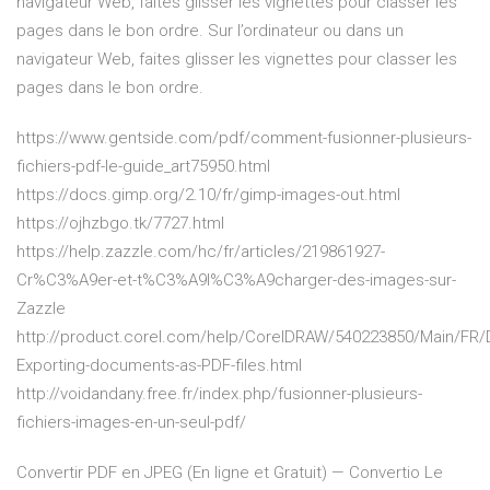
navigateur Web, faites glisser les vignettes pour classer les
pages dans le bon ordre. Sur l’ordinateur ou dans un
navigateur Web, faites glisser les vignettes pour classer les
pages dans le bon ordre.
https://www.gentside.com/pdf/comment-fusionner-plusieurs-
fichiers-pdf-le-guide_art75950.html
https://docs.gimp.org/2.10/fr/gimp-images-out.html
https://ojhzbgo.tk/7727.html
https://help.zazzle.com/hc/fr/articles/219861927-
Cr%C3%A9er-et-t%C3%A9l%C3%A9charger-des-images-sur-
Zazzle
http://product.corel.com/help/CorelDRAW/540223850/Main/FR
Exporting-documents-as-PDF-files.html
http://voidandany.free.fr/index.php/fusionner-plusieurs-
fichiers-images-en-un-seul-pdf/
Convertir PDF en JPEG (En ligne et Gratuit) — Convertio Le