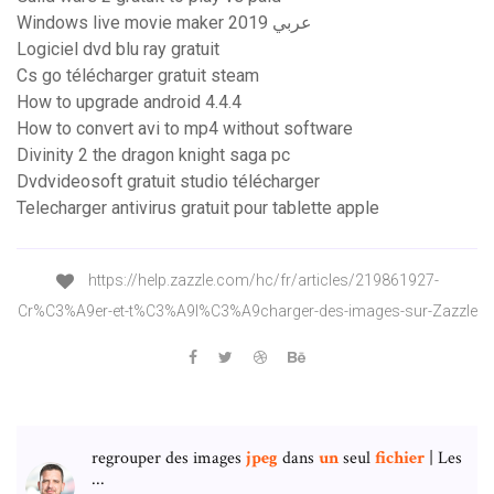
Windows live movie maker 2019 عربي
Logiciel dvd blu ray gratuit
Cs go télécharger gratuit steam
How to upgrade android 4.4.4
How to convert avi to mp4 without software
Divinity 2 the dragon knight saga pc
Dvdvideosoft gratuit studio télécharger
Telecharger antivirus gratuit pour tablette apple
https://help.zazzle.com/hc/fr/articles/219861927-
Cr%C3%A9er-et-t%C3%A9l%C3%A9charger-des-images-sur-Zazzle
regrouper des images
jpeg
dans
un
seul
fichier
| Les
...