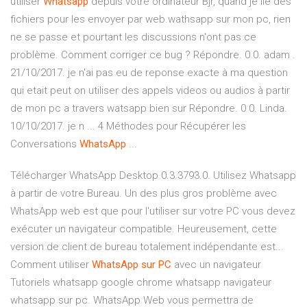
utiliser
Whatsapp
depuis votre ordinateur Bjr, quand je lie des
fichiers pour les envoyer par web.wathsapp sur mon pc, rien
ne se passe et pourtant les discussions n'ont pas ce
problème. Comment corriger ce bug ? Répondre. 0 0. adam .
21/10/2017. je n'ai pas eu de reponse exacte à ma question
qui etait peut on utiliser des appels videos ou audios à partir
de mon pc a travers watsapp bien sur Répondre. 0 0. Linda.
10/10/2017. je n ... 4 Méthodes pour Récupérer les
Conversations
WhatsApp
...
Télécharger WhatsApp Desktop 0.3.3793.0. Utilisez Whatsapp
à partir de votre Bureau. Un des plus gros problème avec
WhatsApp web est que pour l'utiliser sur votre PC vous devez
exécuter un navigateur compatible. Heureusement, cette
version de client de bureau totalement indépendante est...
Comment utiliser
WhatsApp
sur
PC
avec un navigateur
Tutoriels whatsapp google chrome whatsapp navigateur
whatsapp sur pc. WhatsApp Web vous permettra de