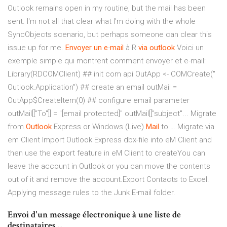
Outlook remains open in my routine, but the mail has been
sent. I'm not all that clear what I'm doing with the whole
SyncObjects scenario, but perhaps someone can clear this
issue up for me.
Envoyer
un
e
-
mail
à R
via
outlook
Voici un
exemple simple qui montrent comment envoyer et e-mail:
Library(RDCOMClient) ## init com api OutApp <- COMCreate("
Outlook.Application") ## create an email outMail =
OutApp$CreateItem(0) ## configure email parameter
outMail[["To"]] = "[email protected]" outMail[["subject"... Migrate
from
Outlook
Express or Windows (Live)
Mail
to … Migrate via
em Client Import Outlook Express dbx-file into eM Client and
then use the export feature in eM Client to createYou can
leave the account in Outlook or you can move the contents
out of it and remove the account.Export Contacts to Excel.
Applying message rules to the Junk E-mail folder.
Envoi d'un message électronique à une liste de
destinataires ...