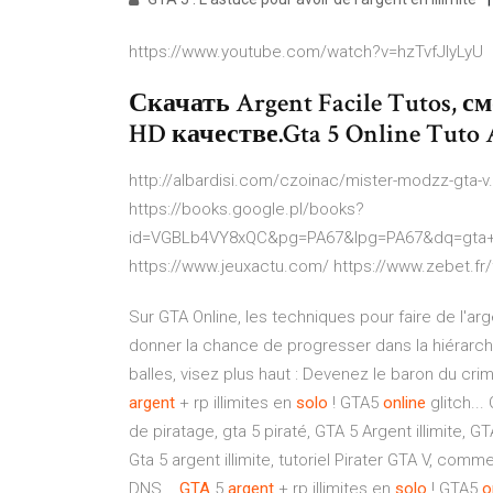
https://www.youtube.com/watch?v=hzTvfJIyLyU
Скачать Argent Facile Tutos, с
HD качестве.Gta 5 Online Tuto A
http://albardisi.com/czoinac/mister-modzz-gta-
https://books.google.pl/books?
id=VGBLb4VY8xQC&pg=PA67&lpg=PA67&dq=gta+o
https://www.jeuxactu.com/ https://www.zebet.fr/f
Sur GTA Online, les techniques pour faire de l'a
donner la chance de progresser dans la hiérarchi
balles, visez plus haut : Devenez le baron du cri
argent
+ rp illimites en
solo
! GTA5
online
glitch...
de piratage, gta 5 piraté, GTA 5 Argent illimite, G
Gta 5 argent illimite, tutoriel Pirater GTA V, comm
DNS...
GTA
5
argent
+ rp illimites en
solo
! GTA5
o