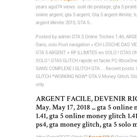
years ago|74 views. outil de piratage, gta 5 piraté
online argent, gta 5 argent, Gta 5 argent illimite,
argent lillimite 2015, GTA 5...
Posted by admin GTA 5 Online Triches 1.46, ARGEN
Sans, solo Post navigation « ICH LÖSCHE DAS
GTA 5 ARGENT + RP ILLIMITES en SOLO ! GTA5 ON
SOLO ! GTA5 GLITCH rapide et facile PC-XboxOn
SANS COMPLEXE | GLITCH GTA ... Recent posts.
GLITCH *WORKING NOW* GTA V Money Glitch; Gta
only
ARGENT FACILE, DEVENIR RICH
May. May 17, 2018 ... gta 5 online
1.41, gta 5 online money glitch 1.41
ps4, gta money glitch, gta 5 solo m