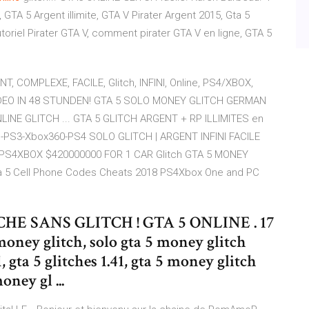
, GTA 5 Argent illimite, GTA V Pirater Argent 2015, Gta 5
 tutoriel Pirater GTA V, comment pirater GTA V en ligne, GTA 5
T, COMPLEXE, FACILE, Glitch, INFINI, Online, PS4/XBOX,
 VIDEO IN 48 STUNDEN! GTA 5 SOLO MONEY GLITCH GERMAN
LINE GLITCH ... GTA 5 GLITCH ARGENT + RP ILLIMITES en
e-PS3-Xbox360-PS4 SOLO GLITCH | ARGENT INFINI FACILE
 PS4XBOX $420000000 FOR 1 CAR Glitch GTA 5 MONEY
 5 Cell Phone Codes Cheats 2018 PS4Xbox One and PC
E SANS GLITCH ! GTA 5 ONLINE . 17
 money glitch, solo gta 5 money glitch
, gta 5 glitches 1.41, gta 5 money glitch
oney gl ...