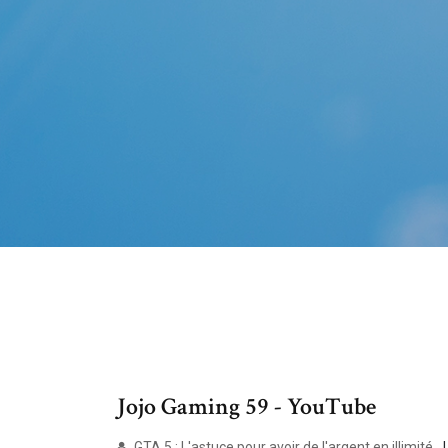
Jojo Gaming 59 - YouTube
GTA 5 : L'astuce pour avoir de l'argent en illimité