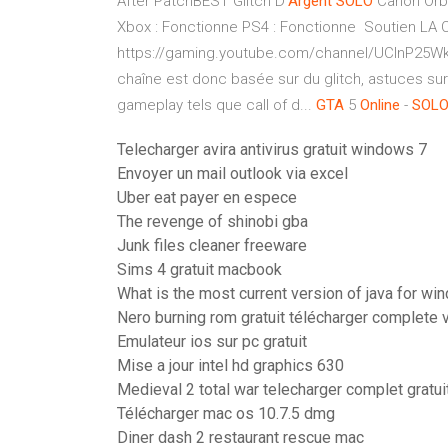
After PatchBEST Glitch D'
Argent
SOLO
Canon Orbi
Xbox : Fonctionne PS4 : Fonctionne ️ Soutien LA C
https://gaming.youtube.com/channel/UClnP25Wk
chaîne est donc basée sur du glitch, astuces sur
gameplay tels que call of d...
GTA
5
Online
-
SOL
Telecharger avira antivirus gratuit windows 7
Envoyer un mail outlook via excel
Uber eat payer en espece
The revenge of shinobi gba
Junk files cleaner freeware
Sims 4 gratuit macbook
What is the most current version of java for wi
Nero burning rom gratuit télécharger complete 
Emulateur ios sur pc gratuit
Mise a jour intel hd graphics 630
Medieval 2 total war telecharger complet gratui
Télécharger mac os 10.7.5 dmg
Diner dash 2 restaurant rescue mac