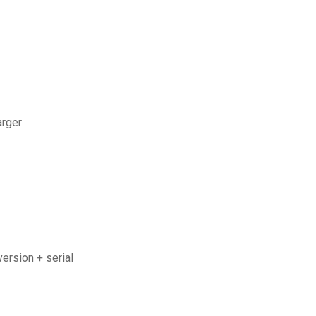
arger
ersion + serial