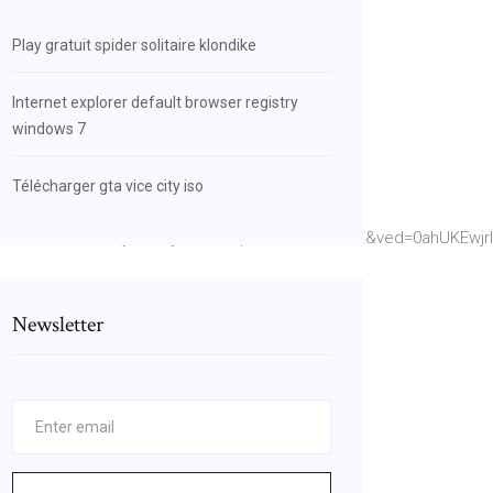
Play gratuit spider solitaire klondike
Internet explorer default browser registry
windows 7
Télécharger gta vice city iso
fU3U3sdcsforr5U4yVAM8yOahFu2qYiQ&hl=en&sa=X&ved=0ahUKEwj
Newsletter