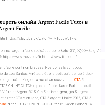
мотреть онлайн Argent Facile Tutos в
rgent Facile.
v.html https://playtube.pk/watch?v=MTdgJW9TP-E
nline+argent+facile+solo&source=bl&ots=0R1jD7jQ0M&sig=AC
r https://www.mezzo.tv/fr https://www.fftri.com/
rgent facile sont nombreuses. Nos conseils vont vous
e de Los Santos. Arrêtez d'être le petit caïd de rue à deux
me organisé, le King de la rue et amusez vous...
GTA
5
 GTA5 ONLINE GLITCH rapide et facile. Karen Barbeau. outil
TA V Pirater Argent 2015, Gta 5 online argent, gta 5 argent,
ent pirater GTA V en ligne, GTA 5 argent lillimite 2015, GTA 5
nline
glitch... GTA5 ONLINE GLITCH facile. Karen Barbeau. 4