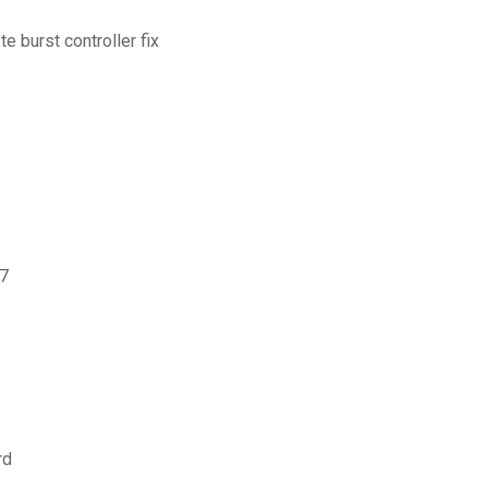
e burst controller fix
 7
rd