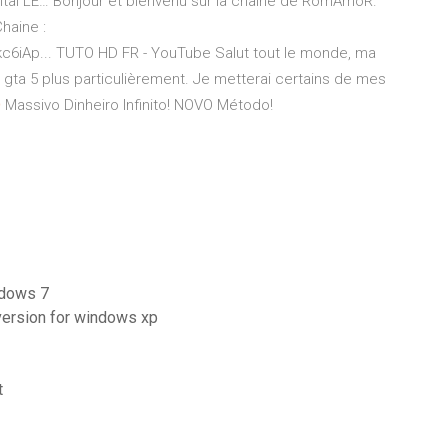
tal LE…
Bonjour et bienvenu sur la chaine de RomAmoR.
haine :
c6iAp...
TUTO HD FR - YouTube
Salut tout le monde, ma
 gta 5 plus particulièrement. Je metterai certains de mes
O
Massivo Dinheiro Infinito! NOVO Método!
ndows 7
version for windows xp
t