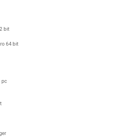
2 bit
ro 64 bit
 pc
t
ger