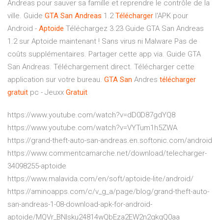
Andreas pour sauver sa famille et reprendre le contrôle de la
ville. Guide
GTA
San
Andreas
1.2
Télécharger
l'APK pour
Android -
Aptoide
Téléchargez 3.23 Guide GTA San Andreas
1.2 sur Aptoide maintenant ! Sans virus ni Malware Pas de
coûts supplémentaires. Partager cette app via. Guide GTA
San Andreas. Téléchargement direct. Télécharger cette
application sur votre bureau.
GTA
San
Andres
télécharger
gratuit
pc - Jeuxx
Gratuit
https://www.youtube.com/watch?v=dD0D87gdYQ8
https://www.youtube.com/watch?v=VYTum1h5ZWA
https://grand-theft-auto-san-andreas.en.softonic.com/android
https://www.commentcamarche.net/download/telecharger-
34098255-aptoide
https://www.malavida.com/en/soft/aptoide-lite/android/
https://aminoapps.com/c/v_g_a/page/blog/grand-theft-auto-
san-andreas-1-08-download-apk-for-android-
aptoide/MQVr_BNlsku24814wQbEza2EW2n2gkgQ0aa