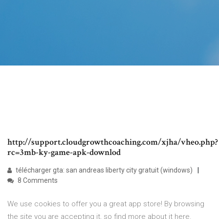
http://support.cloudgrowthcoaching.com/xjha/vheo.php?
rc=3mb-ky-game-apk-downlod
télécharger gta: san andreas liberty city gratuit (windows)
8 Comments
We use cookies to offer you a great app store! By browsing
the site you are accepting it, so find more about it here.