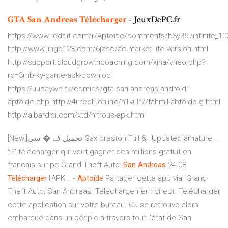
GTA
San
Andreas
Télécharger
- JeuxDePC.fr
https://www.reddit.com/r/Aptoide/comments/b3y35i/infinite_1
http://www.jinge123.com/6jzdc/ac-market-lite-version.html
http://support.cloudgrowthcoaching.com/xjha/vheo.php?
rc=3mb-ky-game-apk-downlod
https://uuoaywe.tk/comics/gta-san-andreas-android-
aptoide.php http://4utech.online/n1vulr7/tahmil-abtoide-g.html
http://albardisi.com/xtd/nitrous-apk.html
[New!]تحميل ف � سي Gax preston Full &_ Updated amature…
tP' télécharger qui veut gagner des millions gratuit en
francais sur pc Grand Theft Auto:
San
Andreas
24.08
Télécharger
l'APK... -
Aptoide
Partager cette app via. Grand
Theft Auto: San Andreas. Téléchargement direct. Télécharger
cette application sur votre bureau. CJ se retrouve alors
embarqué dans un périple à travers tout l'état de San