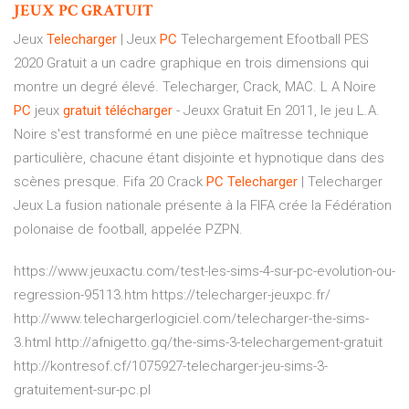
JEUX
PC
GRATUIT
Jeux
Telecharger
| Jeux
PC
Telechargement
Efootball PES
2020 Gratuit a un cadre graphique en trois dimensions qui
montre un degré élevé. Telecharger, Crack, MAC.
L A Noire
PC
jeux
gratuit
télécharger
- Jeuxx Gratuit
En 2011, le jeu L.A.
Noire s'est transformé en une pièce maîtresse technique
particulière, chacune étant disjointe et hypnotique dans des
scènes presque.
Fifa 20 Crack
PC
Telecharger
| Telecharger
Jeux
La fusion nationale présente à la FIFA crée la Fédération
polonaise de football, appelée PZPN.
https://www.jeuxactu.com/test-les-sims-4-sur-pc-evolution-ou-
regression-95113.htm https://telecharger-jeuxpc.fr/
http://www.telechargerlogiciel.com/telecharger-the-sims-
3.html http://afnigetto.gq/the-sims-3-telechargement-gratuit
http://kontresof.cf/1075927-telecharger-jeu-sims-3-
gratuitement-sur-pc.pl