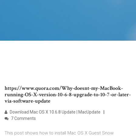
https://www.quora.com/Why-doesnt-my-MacBook-
running-OS-X-version-10-6-8-upgrade-to-10-7-or-later-
via-software-update
Download Mac OS X 10.6.8 Update | MacUpdate
7 Comments
This post shows how to install Mac OS X Guest Snow