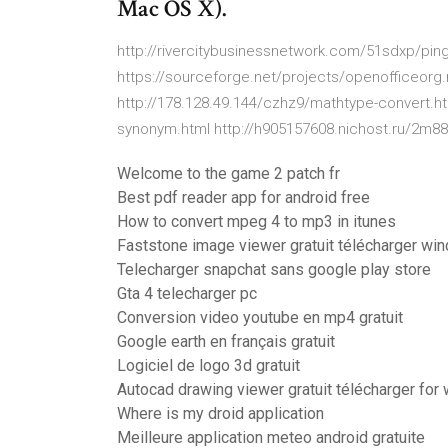
Mac OS X).
http://rivercitybusinessnetwork.com/51sdxp/pin
https://sourceforge.net/projects/openofficeorg.
http://178.128.49.144/czhz9/mathtype-convert.ht
synonym.html http://h905157608.nichost.ru/2m88
Welcome to the game 2 patch fr
Best pdf reader app for android free
How to convert mpeg 4 to mp3 in itunes
Faststone image viewer gratuit télécharger wi
Telecharger snapchat sans google play store
Gta 4 telecharger pc
Conversion video youtube en mp4 gratuit
Google earth en français gratuit
Logiciel de logo 3d gratuit
Autocad drawing viewer gratuit télécharger for
Where is my droid application
Meilleure application meteo android gratuite