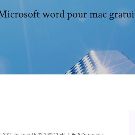
Microsoft word pour mac gratui
rd-2019-for-mac-16-22-190211-vl/
8 Comments