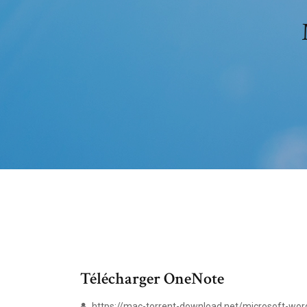
Télécharger OneNote
https://mac-torrent-download.net/microsoft-wo