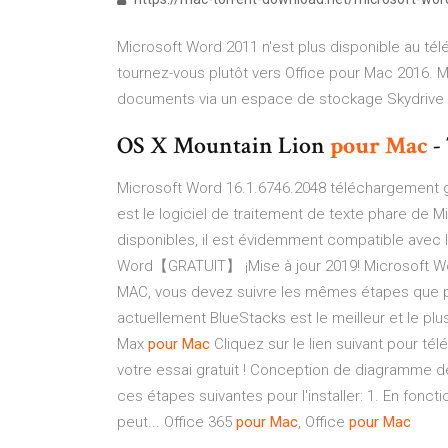
Microsoft Word 2011 n'est plus disponible au té
tournez-vous plutôt vers Office pour Mac 2016. 
documents via un espace de stockage Skydrive (gr
OS X Mountain Lion
pour
Mac
-
Microsoft Word 16.1.6746.2048 téléchargement g
est le logiciel de traitement de texte phare de 
disponibles, il est évidemment compatible avec 
Word【GRATUIT】 ¡Mise à jour 2019! Microsoft Wo
MAC, vous devez suivre les mêmes étapes que p
actuellement BlueStacks est le meilleur et le p
Max
pour
Mac
Cliquez sur le lien suivant pour t
votre essai gratuit ! Conception de diagramme d
ces étapes suivantes pour l'installer: 1. En fonc
peut... Office 365
pour
Mac
, Office
pour
Mac