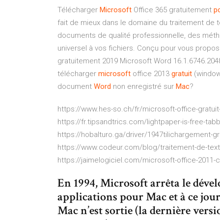
Télécharger
Microsoft
Office 365 gratuitement
p
fait de mieux dans le domaine du traitement de t
documents de qualité professionnelle, des métho
universel à vos fichiers. Conçu pour vous propos
gratuitement 2019 Microsoft Word 16.1.6746.204
télécharger
microsoft
office 2013
gratuit
(window
document
Word
non enregistré sur
Mac
?
https://www.hes-so.ch/fr/microsoft-office-gratui
https://fr.tipsandtrics.com/lightpaper-is-free-t
https://hobalturo.ga/driver/1947tilichargement-g
https://www.codeur.com/blog/traitement-de-texte
https://jaimelogiciel.com/microsoft-office-2011-
En 1994, Microsoft arrêta le déve
applications pour Mac et à ce jou
Mac n’est sortie (la dernière ver