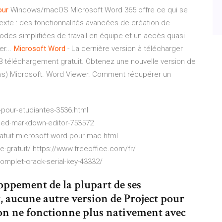
our
Windows/macOS Microsoft Word 365 offre ce qui se
exte : des fonctionnalités avancées de création de
des simplifiées de travail en équipe et un accès quasi
er...
Microsoft
Word
- La dernière version à télécharger
8 téléchargement gratuit. Obtenez une nouvelle version de
s) Microsoft. Word Viewer. Comment récupérer un
t-pour-etudiantes-3536.html
abbed-markdown-editor-753572
ratuit-microsoft-word-pour-mac.html
-gratuit/ https://www.freeoffice.com/fr/
complet-crack-serial-key-43332/
loppement de la plupart de ses
r, aucune autre version de Project pour
sion ne fonctionne plus nativement avec