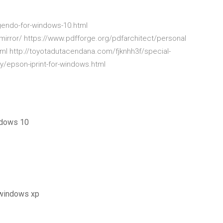
gendo-for-windows-10.html
mirror/ https://www.pdfforge.org/pdfarchitect/personal
ml http://toyotadutacendana.com/fjknhh3f/special-
y/epson-iprint-for-windows.html
ndows 10
 windows xp