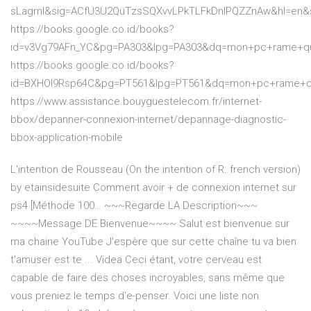
sLagml&sig=ACfU3U2QuTzsSQXvvLPkTLFkDnlPQZZnAw&hl=en
https://books.google.co.id/books?
id=v3Vg79AFn_YC&pg=PA303&lpg=PA303&dq=mon+pc+rame+qu
https://books.google.co.id/books?
id=BXHOl9Rsp64C&pg=PT561&lpg=PT561&dq=mon+pc+rame+qu
https://www.assistance.bouyguestelecom.fr/internet-
bbox/depanner-connexion-internet/depannage-diagnostic-
bbox-application-mobile
L'intention de Rousseau (On the intention of R. french version)
by etainsidesuite
Comment avoir + de connexion internet sur
ps4 [Méthode 100…
~~~Regarde LA Description~~~
~~~~Message DE Bienvenue~~~~ Salut est bienvenue sur
ma chaine YouTube J'espère que sur cette chaîne tu va bien
t'amuser est te ...
Videa
Ceci étant, votre cerveau est
capable de faire des choses incroyables, sans même que
vous preniez le temps d'e-penser. Voici une liste non