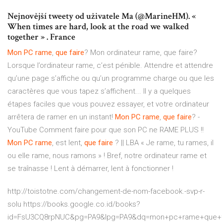
Nejnovější tweety od uživatele Ma (@MarineHM). «
When times are hard, look at the road we walked
together » ‍️. France
Mon
PC
rame
,
que
faire
? Mon ordinateur rame, que faire?
Lorsque l’ordinateur rame, c’est pénible. Attendre et attendre
qu’une page s’affiche ou qu’un programme charge ou que les
caractères que vous tapez s’affichent... Il y a quelques
étapes faciles que vous pouvez essayer, et votre ordinateur
arrêtera de ramer en un instant!
Mon
PC
rame
,
que
faire
? -
YouTube Comment faire pour que son PC ne RAME PLUS !!
Mon
PC
rame
, est lent,
que
faire
? || LBA « Je rame, tu rames, il
ou elle rame, nous ramons » ! Bref, notre ordinateur rame et
se traînasse ! Lent à démarrer, lent à fonctionner !
http://toistotne.com/changement-de-nom-facebook.-svp-r-
solu https://books.google.co.id/books?
id=FsU3CQ8rpNUC&pg=PA9&lpg=PA9&dq=mon+pc+rame+que+fa