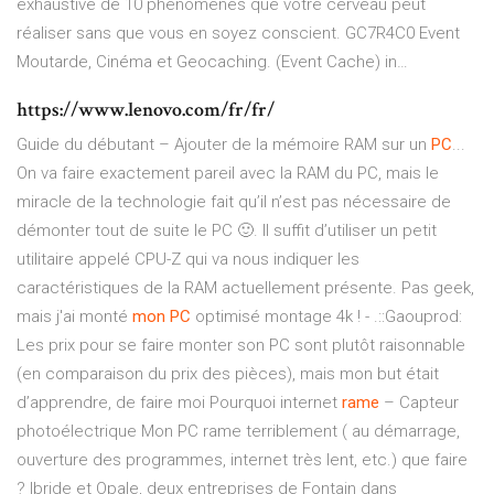
exhaustive de 10 phénomènes que votre cerveau peut
réaliser sans que vous en soyez conscient.
GC7R4C0 Event
Moutarde, Cinéma et Geocaching. (Event Cache) in…
https://www.lenovo.com/fr/fr/
Guide du débutant – Ajouter de la mémoire RAM sur un
PC
...
On va faire exactement pareil avec la RAM du PC, mais le
miracle de la technologie fait qu’il n’est pas nécessaire de
démonter tout de suite le PC 🙂. Il suffit d’utiliser un petit
utilitaire appelé CPU-Z qui va nous indiquer les
caractéristiques de la RAM actuellement présente. Pas geek,
mais j'ai monté
mon
PC
optimisé montage 4k ! - .::Gaouprod:
Les prix pour se faire monter son PC sont plutôt raisonnable
(en comparaison du prix des pièces), mais mon but était
d’apprendre, de faire moi Pourquoi internet
rame
– Capteur
photoélectrique Mon PC rame terriblement ( au démarrage,
ouverture des programmes, internet très lent, etc.) que faire
? Ibride et Opale, deux entreprises de Fontain dans