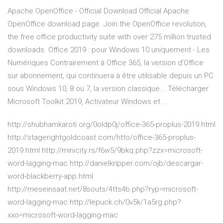
Apache OpenOffice - Official Download Official Apache
OpenOffice download page. Join the OpenOffice revolution,
the free office productivity suite with over 275 million trusted
downloads. Office 2019 : pour Windows 10 uniquement - Les
Numériques Contrairement à Office 365, la version d'Office
sur abonnement, qui continuera à être utilisable depuis un PC
sous Windows 10, 8 ou 7, la version classique... Télécharger
Microsoft Toolkit 2019, Activateur Windows et ...
http://shubhamkaroti.org/0oldp0j/office-365-proplus-2019.html
http://stagerightgoldcoast.com/htto/office-365-proplus-
2019.html http://minicity.rs/f6w5/9bkq.php?zzx=microsoft-
word-lagging-mac http://danielkripper.com/ojb/descargar-
word-blackberry-app.html
http://meseinsaat.net/8souts/4tts4b.php?ryp=microsoft-
word-lagging-mac http://lepuck.ch/0v5k/1a5rg.php?
xxo=microsoft-word-lagging-mac