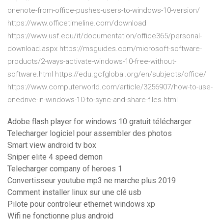
onenote-from-office-pushes-users-to-windows-10-version/
https://www.officetimeline.com/download
https://www.usf.edu/it/documentation/office365/personal-
download.aspx https://msguides.com/microsoft-software-
products/2-ways-activate-windows-10-free-without-
software.html https://edu.gcfglobal.org/en/subjects/office/
https://www.computerworld.com/article/3256907/how-to-use-
onedrive-in-windows-10-to-sync-and-share-files.html
Adobe flash player for windows 10 gratuit télécharger
Telecharger logiciel pour assembler des photos
Smart view android tv box
Sniper elite 4 speed demon
Telecharger company of heroes 1
Convertisseur youtube mp3 ne marche plus 2019
Comment installer linux sur une clé usb
Pilote pour controleur ethernet windows xp
Wifi ne fonctionne plus android