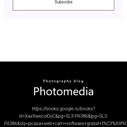
Subscribe
https://books.google.ru/books?
id=Xax9awcoiDsC&pg=SL3-PA386&lpg=SL3-
PA386&dq=picasa+web+cam+software+gratuit+t%C3%A9l%