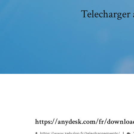
Telecharger 
https://anydesk.com/fr/downlo
https://www.zebulon.fr/telechargements/