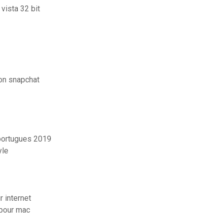
vista 32 bit
on snapchat
 portugues 2019
yle
r internet
 pour mac