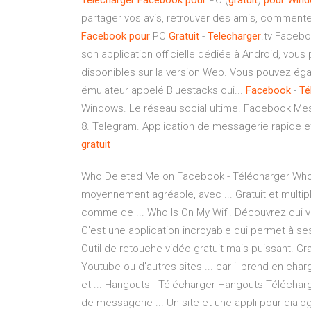
Télécharger
Facebook
pour
PC (
gratuit
)
pour
Win
partager vos avis, retrouver des amis, comment
Facebook
pour
PC
Gratuit
-
Telecharger
.tv Facebo
son application officielle dédiée à Android, vou
disponibles sur la version Web. Vous pouvez éga
émulateur appelé Bluestacks qui...
Facebook
-
Té
Windows. Le réseau social ultime. Facebook Mes
8. Telegram. Application de messagerie rapide et
gratuit
Who Deleted Me on Facebook - Télécharger Who
moyennement agréable, avec ... Gratuit et multip
comme de ... Who Is On My Wifi. Découvrez qui vol
C'est une application incroyable qui permet à ses
Outil de retouche vidéo gratuit mais puissant. Gra
Youtube ou d'autres sites ... car il prend en ch
et ... Hangouts - Télécharger Hangouts Téléchar
de messagerie ... Un site et une appli pour dialog