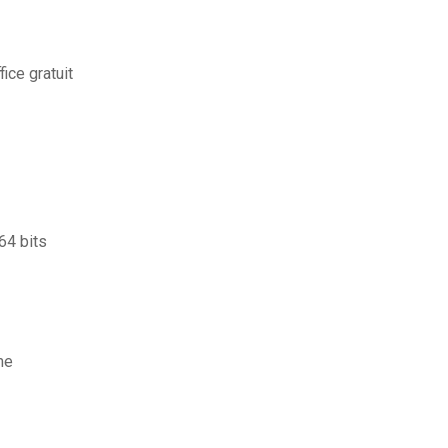
ice gratuit
64 bits
me