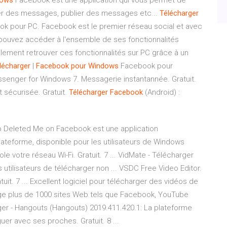
dows
Facebook est une application qui vous permet de
er des messages, publier des messages etc...
Télécharger
ok pour PC. Facebook est le premier réseau social et avec
s pouvez accéder à l'ensemble de ses fonctionnalités
lement retrouver ces fonctionnalités sur PC grâce à un
lécharger
|
Facebook
pour
Windows
Facebook pour
senger for Windows 7. Messagerie instantannée. Gratuit.
 sécurisée. Gratuit.
Télécharger
Facebook
(Android) :
 Deleted Me on Facebook est une application
lateforme, disponible pour les utilisateurs de Windows
e votre réseau Wi-Fi. Gratuit. 7 ... VidMate - Télécharger
 utilisateurs de télécharger non ... VSDC Free Video Editor.
tuit. 7 ... Excellent logiciel pour télécharger des vidéos de
arge plus de 1000 sites Web tels que Facebook, YouTube
ger - Hangouts (Hangouts) 2019.411.420.1: La plateforme
uer avec ses proches. Gratuit. 8 ...