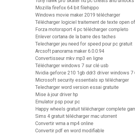
Tony hawk pro skater hd pc cheats and unlocks
Mozilla firefox 64 bit filehippo
Windows movie maker 2019 télécharger
Télécharger logiciel traitement de texte open off
Forza motorsport 4 pc télécharger completo
Enlever cortana de la barre des taches
Telecharger jeu need for speed pour pc gratuit
Arcsoft panorama maker 6.0.0.94
Convertisseur mkv mp3 en ligne
Télécharger windows 7 sur clé usb
Nvidia geforce 210 1gb ddr3 driver windows 7 
Microsoft security essentials xp télécharger
Telecharger word version essai gratuite
Mise à jour driver hp
Emulator psp pour pc
Happy wheels gratuit télécharger complete ga
Sims 4 gratuit télécharger mac utorrent
Convertir wma a mp4 online
Convertir pdf en word modifiable