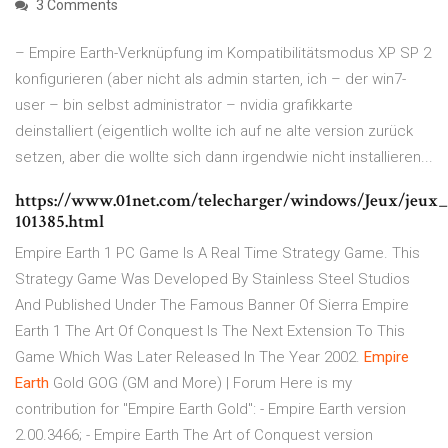
3 Comments
– Empire Earth-Verknüpfung im Kompatibilitätsmodus XP SP 2
konfigurieren (aber nicht als admin starten, ich – der win7-
user – bin selbst administrator – nvidia grafikkarte
deinstalliert (eigentlich wollte ich auf ne alte version zurück
setzen, aber die wollte sich dann irgendwie nicht installieren...
https://www.01net.com/telecharger/windows/Jeux/jeux_st
101385.html
Empire Earth 1 PC Game Is A Real Time Strategy Game. This
Strategy Game Was Developed By Stainless Steel Studios
And Published Under The Famous Banner Of Sierra Empire
Earth 1 The Art Of Conquest Is The Next Extension To This
Game Which Was Later Released In The Year 2002.
Empire
Earth
Gold GOG (GM and More) | Forum Here is my
contribution for "Empire Earth Gold": - Empire Earth version
2.00.3466; - Empire Earth The Art of Conquest version