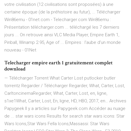
votre civilisation (12 civilisations sont proposées) à une
certaine époque (de la préhistoire au futur), ... Télécharger
Win86emu - 01net.com - Telecharger.com Win86emu :
Présentation télécharger.com ... téléchargé les 7 derniers
jours ... On retrouve ainsi VLC Media Player, Empire Earth 1,
Pinball, Winamp 2.95, Age of ... Empires : l'aube d'un monde
nouveau - 01Net
Telecharger empire earth 1 gratuitement complet
download
— Télécharger Torrent What Carter Lost putlocker butler
torrentz Regarder / Télécharger Regarder, What, Carter, Lost,
CarltoncinemaRegarder, What, Carter, Lost, en, ligne,
s1xe1What, Carter, Lost, En, ligne, HD, HBO, 2017, en…
Archives
Papygeek
Il y a articles sur Papygeek.com Accéder au nuage
de ...
star wars icons
Results for search star wars icons: Star
Wars Icons,Star Wars Fella Icons,Massassi: Star Wars