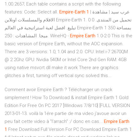
1.00.2657; Each table contains a script with the following
features: Code: Select all.
Empire-Earth
1
| عرب سيد | مشاهدة
الافلام والمسلسلات اونلاين Empire-Earth 1. تحميل من المنتدى. 0 0
تبليغ. افضل لعبة استراتيجية في العالم Empire-Earth 1 بمساحة 350
ميجا. المشاهدات : 250. WineHQ -
Empire
Earth
1.0-2.0 This is the
basic version of Empire Earth, without the AOC expansion.
There are 3 versions: 1.0, 1.04 and 2.0. CPU: Intel i-7 2670QM
@ 2.2Ghz GPU: Nvidia 540M or Intel Core 2nd Gen RAM: 4GB
using native msvcrt.dll make it work There are graphics
glitches a first, turning off vertical sync solved this...
Comment avoir Empire Earth ? Télécharger un crack
simplement ! How To Download & install Empire Earth 1 Gold
Edition For Free On PC 2017 [Windows 7/8/10] [FULL VERSION
2013-01-13. voilà la 1ére partie de ma video j'avoue avoir un
peu fait cette video à "l'arrach" :/ donc en cas...
Empire
Earth
1
Free Download Full Version For PC Download Empire Earth 1