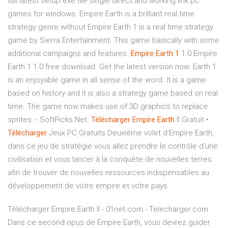
full latest setup.exe file single direct and working link pc
games for windows. Empire Earth is a brilliant real time
strategy genre without Empire Earth 1 is a real time strategy
game by Sierra Entertainment. This game basically with some
additional campaigns and features.
Empire
Earth
1
1.0 Empire
Earth 1 1.0 free download. Get the latest version now. Earth 1
is an enjoyable game in all sense of the word. It is a game
based on history and it is also a strategy game based on real
time. The game now makes use of 3D graphics to replace
sprites. - SoftPicks.Net.
Télécharger
Empire
Earth
II Gratuit •
Télécharger
Jeux PC Gratuits Deuxième volet d'Empire Earth,
dans ce jeu de stratégie vous allez prendre le contrôle d'une
civilisation et vous lancer à la conquête de nouvelles terres
afin de trouver de nouvelles ressources indispensables au
développement de votre empire et votre pays.
Télécharger Empire Earth II - 01net.com - Telecharger.com
Dans ce second opus de Empire Earth, vous devrez guider