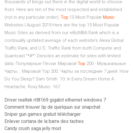
thousands of blogs out there in the digital world to choose
from. Here are ten of the most respected and established
(not in any particular order).
Top
15 Most Popular
Music
Websites | August 2019 Here are the top 15 Most Popular
Music Sites as derived from our eBizMBA Rank which is a
continually updated average of each website's Alexa Global
Traffic Rank, and U.S. Traffic Rank from both Compete and
Quantcast."*#*" Denotes an estimate for sites with limited
data. Популярные Песни: Мировой
Top
200 - Музыкальные
Чарты... Мировой Top 200. Чарты за последние 7 дней. How
Do You Sleep? Sam Smith. 10. In Every Dream Home A
Heartache. Roxy Music. 167.
Driver realtek rtl8169 gigabit ethernet windows 7
Comment trouver lip de quelquun sur snapchat
Sniper gun games gratuit télécharger
Enlever cortana de la barre des taches
Candy crush saga jelly mod