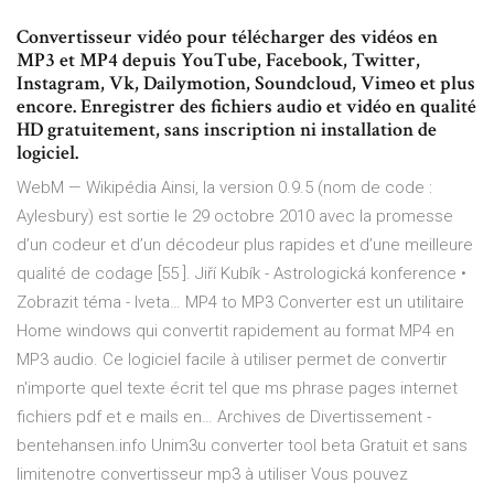
Convertisseur vidéo pour télécharger des vidéos en
MP3 et MP4 depuis YouTube, Facebook, Twitter,
Instagram, Vk, Dailymotion, Soundcloud, Vimeo et plus
encore. Enregistrer des fichiers audio et vidéo en qualité
HD gratuitement, sans inscription ni installation de
logiciel.
WebM — Wikipédia
Ainsi, la version 0.9.5 (nom de code :
Aylesbury) est sortie le 29 octobre 2010 avec la promesse
d’un codeur et d’un décodeur plus rapides et d’une meilleure
qualité de codage [55 ].
Jiří Kubík - Astrologická konference •
Zobrazit téma - Iveta…
MP4 to MP3 Converter est un utilitaire
Home windows qui convertit rapidement au format MP4 en
MP3 audio. Ce logiciel facile à utiliser permet de convertir
n'importe quel texte écrit tel que ms phrase pages internet
fichiers pdf et e mails en…
Archives de Divertissement -
bentehansen.info
Unim3u converter tool beta Gratuit et sans
limitenotre convertisseur mp3 à utiliser Vous pouvez