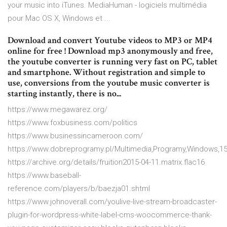
your music into iTunes. MediaHuman - logiciels multimédia
pour Mac OS X, Windows et ...
Download and convert Youtube videos to MP3 or MP4
online for free ! Download mp3 anonymously and free,
the youtube converter is running very fast on PC, tablet
and smartphone. Without registration and simple to
use, conversions from the youtube music converter is
starting instantly, there is no...
https://www.megawarez.org/
https://www.foxbusiness.com/politics
https://www.businessincameroon.com/
https://www.dobreprogramy.pl/Multimedia,Programy,Windows,15
https://archive.org/details/fruition2015-04-11.matrix.flac16
https://www.baseball-
reference.com/players/b/baezja01.shtml
https://www.johnoverall.com/youlive-live-stream-broadcaster-
plugin-for-wordpress-white-label-cms-woocommerce-thank-