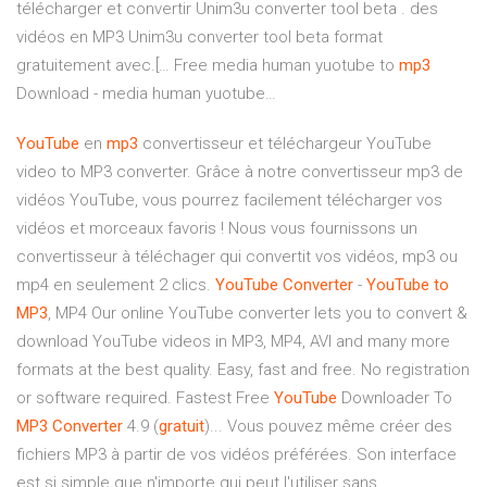
télécharger et convertir Unim3u converter tool beta . des
vidéos en MP3 Unim3u converter tool beta format
gratuitement avec.[…
Free media human yuotube to
mp3
Download - media human yuotube…
YouTube
en
mp3
convertisseur et téléchargeur YouTube
video to MP3 converter. Grâce à notre convertisseur mp3 de
vidéos YouTube, vous pourrez facilement télécharger vos
vidéos et morceaux favoris ! Nous vous fournissons un
convertisseur à téléchager qui convertit vos vidéos, mp3 ou
mp4 en seulement 2 clics.
YouTube
Converter
-
YouTube
to
MP3
, MP4 Our online YouTube converter lets you to convert &
download YouTube videos in MP3, MP4, AVI and many more
formats at the best quality. Easy, fast and free. No registration
or software required. Fastest Free
YouTube
Downloader To
MP3
Converter
4.9 (
gratuit
)... Vous pouvez même créer des
fichiers MP3 à partir de vos vidéos préférées. Son interface
est si simple que n'importe qui peut l'utiliser sans