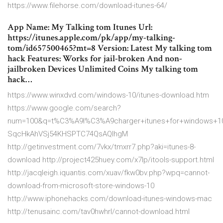
https://www.filehorse.com/download-itunes-64/
App Name: My Talking tom Itunes Url:
https://itunes.apple.com/pk/app/my-talking-
tom/id657500465?mt=8 Version: Latest My talking tom
hack Features: Works for jail-broken And non-
jailbroken Devices Unlimited Coins My talking tom
hack…
https://www.winxdvd.com/windows-10/itunes-download.htm
https://www.google.com/search?
num=100&q=t%C3%A9l%C3%A9charger+itunes+for+windows+10+
SqcHkAhVSj54KHSPTC74QsAQIhgM
http://getinvestment.com/7vkx/tmxrr7.php?aki=itunes-8-
download http://project425huey.com/x7lp/itools-support.html
http://jacqleigh.iquantis.com/xuav/fkw0bv.php?wpq=cannot-
download-from-microsoft-store-windows-10
http://www.iphonehacks.com/download-itunes-windows-mac
http://tenusainc.com/tav0hwhrl/cannot-download.html