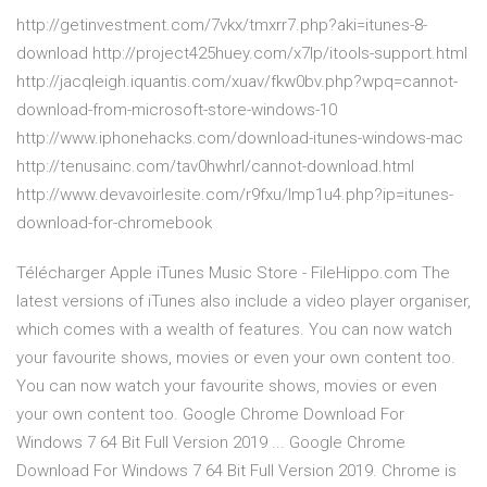
http://getinvestment.com/7vkx/tmxrr7.php?aki=itunes-8-
download http://project425huey.com/x7lp/itools-support.html
http://jacqleigh.iquantis.com/xuav/fkw0bv.php?wpq=cannot-
download-from-microsoft-store-windows-10
http://www.iphonehacks.com/download-itunes-windows-mac
http://tenusainc.com/tav0hwhrl/cannot-download.html
http://www.devavoirlesite.com/r9fxu/lmp1u4.php?ip=itunes-
download-for-chromebook
Télécharger Apple iTunes Music Store - FileHippo.com The
latest versions of iTunes also include a video player organiser,
which comes with a wealth of features. You can now watch
your favourite shows, movies or even your own content too.
You can now watch your favourite shows, movies or even
your own content too. Google Chrome Download For
Windows 7 64 Bit Full Version 2019 ... Google Chrome
Download For Windows 7 64 Bit Full Version 2019. Chrome is