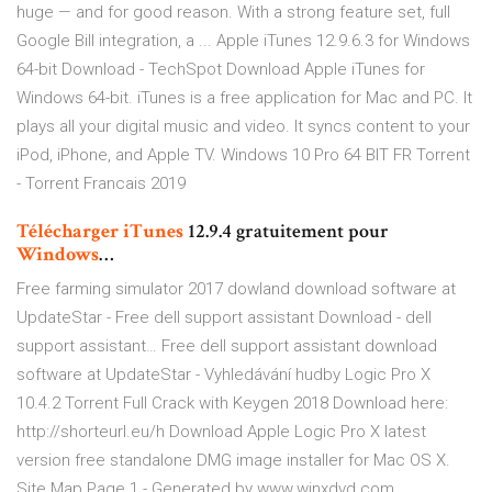
huge — and for good reason. With a strong feature set, full
Google Bill integration, a ... Apple iTunes 12.9.6.3 for Windows
64-bit Download - TechSpot Download Apple iTunes for
Windows 64-bit. iTunes is a free application for Mac and PC. It
plays all your digital music and video. It syncs content to your
iPod, iPhone, and Apple TV. Windows 10 Pro 64 BIT FR Torrent
- Torrent Francais 2019
Télécharger
iTunes
12.9.4 gratuitement pour
Windows
…
Free farming simulator 2017 dowland download software at
UpdateStar -
Free dell support assistant Download - dell
support assistant…
Free dell support assistant download
software at UpdateStar -
Vyhledávání hudby
Logic Pro X
10.4.2 Torrent Full Crack with Keygen 2018 Download here:
http://shorteurl.eu/h Download Apple Logic Pro X latest
version free standalone DMG image installer for Mac OS X.
Site Map Page 1 - Generated by www.winxdvd.com