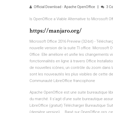
Official Download - Apache OpenOffice
3 C
Is OpenOffice a Viable Alternative to Microsoft Of
https://manjaro.org/
Microsoft Office 2016 Preview (32-bit) - Téléchar
nouvelle version de la suite TI office. Microsoft O
Office. Elle améliore et unifie les changements vi
fonctionnalités en ligne à travers Office Install
de nouvelles icônes, un contrôle du zoom dans l
sont les nouveautés les plus visibles de cette d
Communauté LibreOffice francophone
Apache OpenOffice est une suite bureautique libr
du marché. Il s'agit d'une suite bureautique assu
LibreOffice (gratuit) Télécharger Bureautique Suit
(dernière version) ... Basé sur OpenOffice.org, c