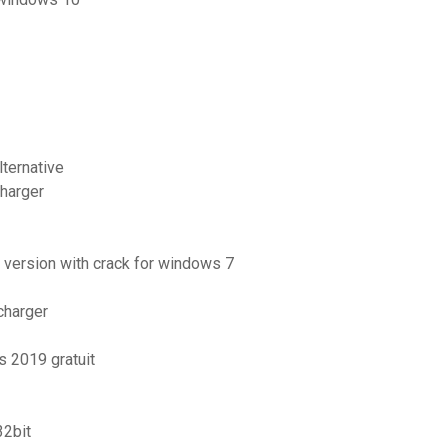
lternative
charger
e version with crack for windows 7
écharger
s 2019 gratuit
32bit