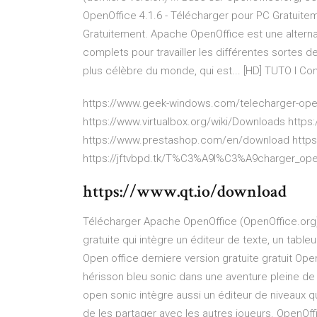
OpenOffice 4.1.6 - Télécharger pour PC Gratuite
Gratuitement. Apache OpenOffice est une alternat
complets pour travailler les différentes sortes d
plus célèbre du monde, qui est... [HD] TUTO l C
https://www.geek-windows.com/telecharger-openo
https://www.virtualbox.org/wiki/Downloads https
https://www.prestashop.com/en/download https
https://jftvbpd.tk/T%C3%A9l%C3%A9charger_ope
https://www.qt.io/download
Télécharger Apache OpenOffice (OpenOffice.org) 
gratuite qui intègre un éditeur de texte, un table
Open office derniere version gratuite gratuit Op
hérisson bleu sonic dans une aventure pleine de 
open sonic intègre aussi un éditeur de niveaux 
de les partager avec les autres joueurs. OpenOff