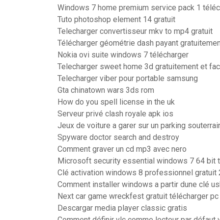
Windows 7 home premium service pack 1 téléch
Tuto photoshop element 14 gratuit
Telecharger convertisseur mkv to mp4 gratuit
Télécharger géométrie dash payant gratuitemen
Nokia ovi suite windows 7 télécharger
Telecharger sweet home 3d gratuitement et fa
Telecharger viber pour portable samsung
Gta chinatown wars 3ds rom
How do you spell license in the uk
Serveur privé clash royale apk ios
Jeux de voiture a garer sur un parking souterrai
Spyware doctor search and destroy
Comment graver un cd mp3 avec nero
Microsoft security essential windows 7 64 bit 
Clé activation windows 8 professionnel gratuit
Comment installer windows a partir dune clé u
Next car game wreckfest gratuit télécharger pc
Descargar media player classic gratis
Comment définir vlc comme lecteur par défaut