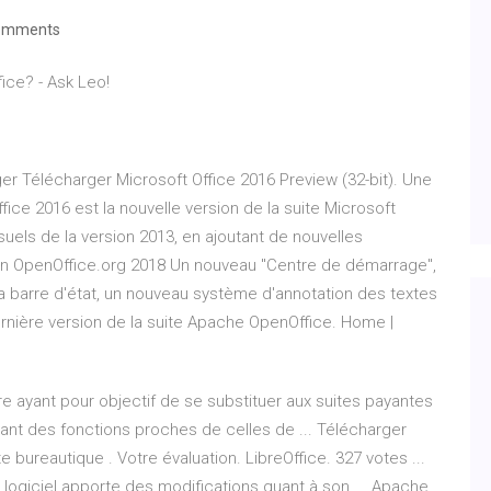
omments
fice? - Ask Leo!
ger Télécharger Microsoft Office 2016 Preview (32-bit). Une
ffice 2016 est la nouvelle version de la suite Microsoft
suels de la version 2013, en ajoutant de nouvelles
ation OpenOffice.org 2018 Un nouveau "Centre de démarrage",
a barre d'état, un nouveau système d'annotation des textes
ernière version de la suite Apache OpenOffice. Home |
e ayant pour objectif de se substituer aux suites payantes
rant des fonctions proches de celles de ... Télécharger
e bureautique . Votre évaluation. LibreOffice. 327 votes ...
e logiciel apporte des modifications quant à son ... Apache