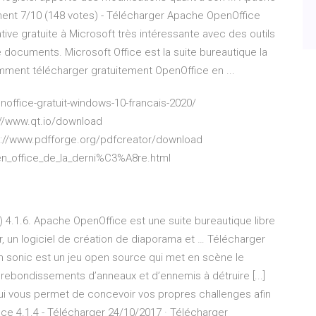
ment 7/10 (148 votes) - Télécharger Apache OpenOffice
ive gratuite à Microsoft très intéressante avec des outils
e documents. Microsoft Office est la suite bureautique la
omment télécharger gratuitement OpenOffice en ...
ffice-gratuit-windows-10-francais-2020/
://www.qt.io/download
://www.pdfforge.org/pdfcreator/download
n_office_de_la_derni%C3%A8re.html
4.1.6. Apache OpenOffice est une suite bureautique libre
ur, un logiciel de création de diaporama et … Télécharger
en sonic est un jeu open source qui met en scène le
rebondissements d’anneaux et d’ennemis à détruire [...]
qui vous permet de concevoir vos propres challenges afin
ice 4.1.4 - Télécharger 24/10/2017 · Télécharger