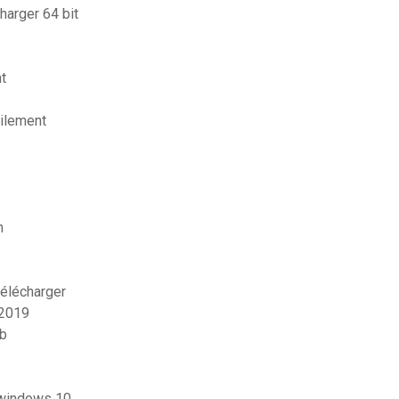
arger 64 bit
t
cilement
n
télécharger
 2019
sb
 windows 10