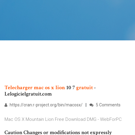
Telecharger
mac
os
x
lion
10 7
gratuit
-
Lelogicielgratuit.com
https://cran.r-project.org/bin/macosx/
5 Comments
Mac OS X Mountain Lion Free Download DMG - WebForPC
Caution Changes or modifications not expressly