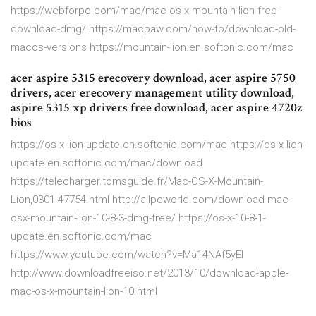
https://webforpc.com/mac/mac-os-x-mountain-lion-free-
download-dmg/ https://macpaw.com/how-to/download-old-
macos-versions https://mountain-lion.en.softonic.com/mac
acer aspire 5315 erecovery download, acer aspire 5750
drivers, acer erecovery management utility download,
aspire 5315 xp drivers free download, acer aspire 4720z
bios
https://os-x-lion-update.en.softonic.com/mac https://os-x-lion-
update.en.softonic.com/mac/download
https://telecharger.tomsguide.fr/Mac-OS-X-Mountain-
Lion,0301-47754.html http://allpcworld.com/download-mac-
osx-mountain-lion-10-8-3-dmg-free/ https://os-x-10-8-1-
update.en.softonic.com/mac
https://www.youtube.com/watch?v=Ma14NAf5yEI
http://www.downloadfreeiso.net/2013/10/download-apple-
mac-os-x-mountain-lion-10.html