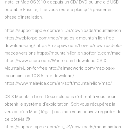
Installer Mac OS X 10.x depuis un CD/ DVD ou une clé USB
bootable Ensuite, il ne vous restera plus qu’à passer en
phase d’installation.
https://support.apple.com/en_US/downloads/mountain-lion
https://webforpc.com/mac/mac-os-x-mountain-lion-free-
download-dmg/ https://macpaw.com/how-to/download-old-
macos-versions https://mountain-lion.en.softonic.com/mac
https://www.quora.com/Where-can-I-download-OS-X-
Mountain-Lion-for-free http://allmacworld.com/mac-os-x-
mountain-lion-10-8-5-free-download/
https://www.malavida.com/en/soft/mountain-lion/mac/
OS X Mountain Lion : Deux solutions s’offrent à vous pour
obtenir le système d’exploitation. Soit vous récupérez la
version d’un Mac ( légal ) ou sinon vous pouvez regarder de
ce côté-là 😉
https://support.apple.com/en_US/downloads/mountain-lion