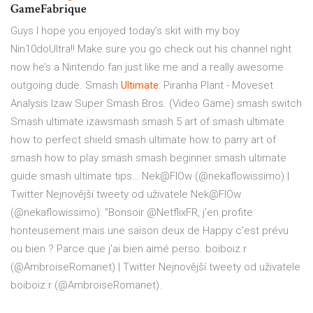
GameFabrique
Guys I hope you enjoyed today’s skit with my boy
Nin10doUltra!! Make sure you go check out his channel right
now he’s a Nintendo fan just like me and a really awesome
outgoing dude.
Smash
Ultimate
: Piranha Plant - Moveset
Analysis
Izaw Super Smash Bros. (Video Game) smash switch
Smash ultimate izawsmash smash 5 art of smash ultimate
how to perfect shield smash ultimate how to parry art of
smash how to play smash smash beginner smash ultimate
guide smash ultimate tips…
Nek@FlOw (@nekaflowissimo) |
Twitter
Nejnovější tweety od uživatele Nek@FlOw
(@nekaflowissimo): "Bonsoir @NetflixFR, j'en profite
honteusement mais une saison deux de Happy c'est prévu
ou bien ? Parce que j'ai bien aimé perso.
boiboiz.r
(@AmbroiseRomanet) | Twitter
Nejnovější tweety od uživatele
boiboiz.r (@AmbroiseRomanet).