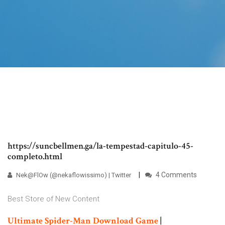
https://suncbellmen.ga/la-tempestad-capitulo-45-
completo.html
4 Comments
Nek@FlOw (@nekaflowissimo) | Twitter
Best Store of New Content
Ultimate Spider-Man Download Game
|