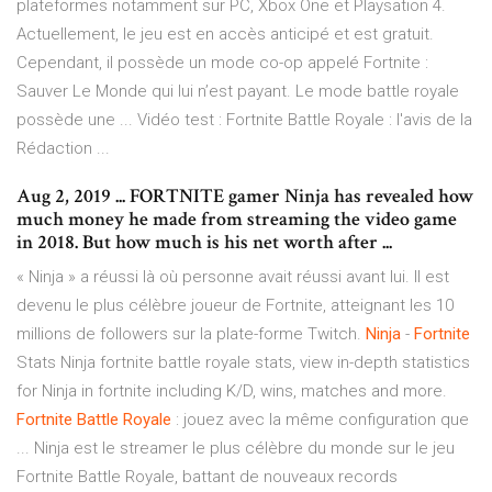
plateformes notamment sur PC, Xbox One et Playsation 4.
Actuellement, le jeu est en accès anticipé et est gratuit.
Cependant, il possède un mode co-op appelé Fortnite :
Sauver Le Monde qui lui n’est payant. Le mode battle royale
possède une ... Vidéo test : Fortnite Battle Royale : l'avis de la
Rédaction ...
Aug 2, 2019 ... FORTNITE gamer Ninja has revealed how
much money he made from streaming the video game
in 2018. But how much is his net worth after ...
« Ninja » a réussi là où personne avait réussi avant lui. Il est
devenu le plus célèbre joueur de Fortnite, atteignant les 10
millions de followers sur la plate-forme Twitch.
Ninja
-
Fortnite
Stats Ninja fortnite battle royale stats, view in-depth statistics
for Ninja in fortnite including K/D, wins, matches and more.
Fortnite
Battle
Royale
: jouez avec la même configuration que
... Ninja est le streamer le plus célèbre du monde sur le jeu
Fortnite Battle Royale, battant de nouveaux records