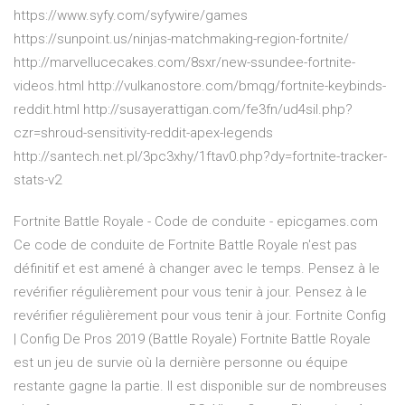
https://www.syfy.com/syfywire/games
https://sunpoint.us/ninjas-matchmaking-region-fortnite/
http://marvellucecakes.com/8sxr/new-ssundee-fortnite-
videos.html http://vulkanostore.com/bmqg/fortnite-keybinds-
reddit.html http://susayerattigan.com/fe3fn/ud4sil.php?
czr=shroud-sensitivity-reddit-apex-legends
http://santech.net.pl/3pc3xhy/1ftav0.php?dy=fortnite-tracker-
stats-v2
Fortnite Battle Royale - Code de conduite - epicgames.com
Ce code de conduite de Fortnite Battle Royale n'est pas
définitif et est amené à changer avec le temps. Pensez à le
revérifier régulièrement pour vous tenir à jour. Pensez à le
revérifier régulièrement pour vous tenir à jour. Fortnite Config
| Config De Pros 2019 (Battle Royale) Fortnite Battle Royale
est un jeu de survie où la dernière personne ou équipe
restante gagne la partie. Il est disponible sur de nombreuses