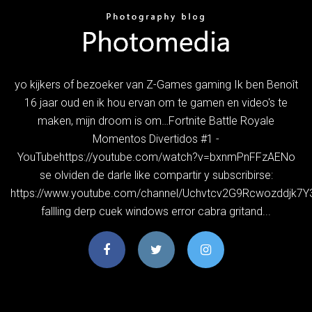
yo kijkers of bezoeker van Z-Games gaming Ik ben Benoît
16 jaar oud en ik hou ervan om te gamen en video's te
maken, mijn droom is om…Fortnite Battle Royale
Momentos Divertidos #1 -
YouTubehttps://youtube.com/watch?v=bxnmPnFFzAENo
se olviden de darle like compartir y subscribirse:
https://www.youtube.com/channel/Uchvtcv2G9Rcwozddjk7
fallling derp cuek windows error cabra gritand...