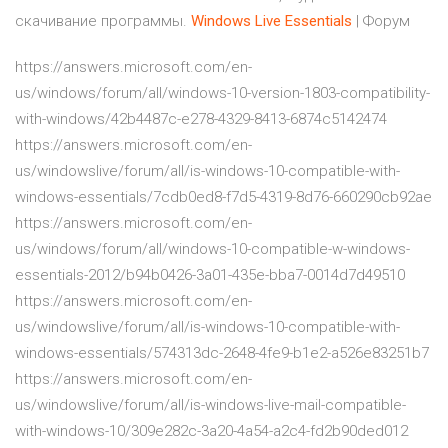
скачивание программы.
Windows
Live
Essentials
| Форум
https://answers.microsoft.com/en-
us/windows/forum/all/windows-10-version-1803-compatibility-
with-windows/42b4487c-e278-4329-8413-6874c5142474
https://answers.microsoft.com/en-
us/windowslive/forum/all/is-windows-10-compatible-with-
windows-essentials/7cdb0ed8-f7d5-4319-8d76-660290cb92ae
https://answers.microsoft.com/en-
us/windows/forum/all/windows-10-compatible-w-windows-
essentials-2012/b94b0426-3a01-435e-bba7-0014d7d49510
https://answers.microsoft.com/en-
us/windowslive/forum/all/is-windows-10-compatible-with-
windows-essentials/574313dc-2648-4fe9-b1e2-a526e83251b7
https://answers.microsoft.com/en-
us/windowslive/forum/all/is-windows-live-mail-compatible-
with-windows-10/309e282c-3a20-4a54-a2c4-fd2b90ded012