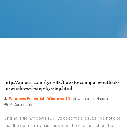
http://ajnouri.com/gzqv8k/how-to-configure-outlook-
in-windows-7-step-by-step.html
Windows
Essentials
Windows
10
- download.cnet.com
4 Comments
Original Title: windows 10 / live essentials issues. I've noticed
that the community has answered the question about live