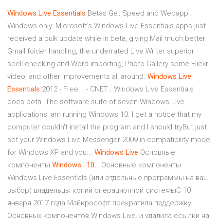
Windows
Live
Essentials
Betas Get Speed and Webapp...
Windows only: Microsoft's Windows Live Essentials apps just
received a bulk update while in beta, giving Mail much better
Gmail folder handling, the underrated Live Writer superior
spell checking and Word importing, Photo Gallery some Flickr
video, and other improvements all around.
Windows
Live
Essentials
2012 - Free... - CNET… Windows Live Essentials
does both. The software suite of seven Windows Live
applicationsI am running Windows 10. I get a notice that my
computer couldn't install the program and I should tryBut just
set your Windows Live Messenger 2009 in compatibility mode
for Windows XP and you...
Windows
Live
Основные
компоненты
Windows
|
10
… Основные компоненты
Windows Live Essentials (или отдельные программы на ваш
выбор) владельцы копий операционной системыС 10
января 2017 года Майкрософт прекратила поддержку
Основных компонентов Windows Live, и удалила ссылки на